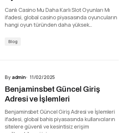
Canlı Casino Mu Daha Karlı Slot Oyunları Mı
ifadesi, global casino piyasasında oyuncuların
hangi oyun türünden daha yüksek…
Blog
By
admin
11/02/2025
Benjaminsbet Güncel Giriş
Adresi ve İşlemleri
Benjaminsbet Güncel Giriş Adresi ve İşlemleri
ifadesi, global bahis piyasasında kullanıcıların
sitelere güvenli ve kesintisiz erişim