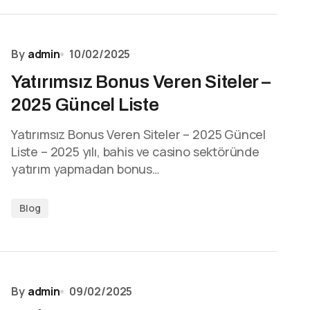
By
admin
10/02/2025
Yatırımsız Bonus Veren Siteler –
2025 Güncel Liste
Yatırımsız Bonus Veren Siteler – 2025 Güncel
Liste – 2025 yılı, bahis ve casino sektöründe
yatırım yapmadan bonus…
Blog
By
admin
09/02/2025