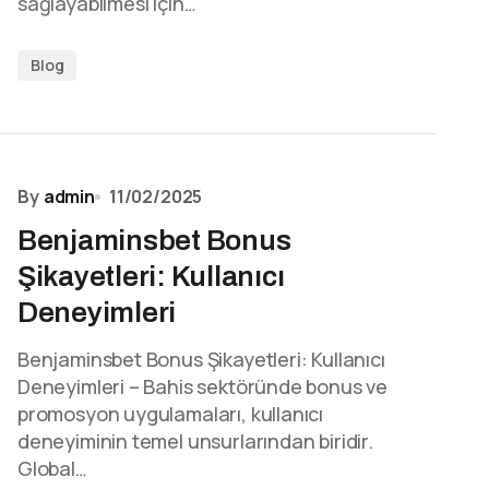
sağlayabilmesi için…
Blog
By
admin
11/02/2025
Benjaminsbet Bonus
Şikayetleri: Kullanıcı
Deneyimleri
Benjaminsbet Bonus Şikayetleri: Kullanıcı
Deneyimleri – Bahis sektöründe bonus ve
promosyon uygulamaları, kullanıcı
deneyiminin temel unsurlarından biridir.
Global…