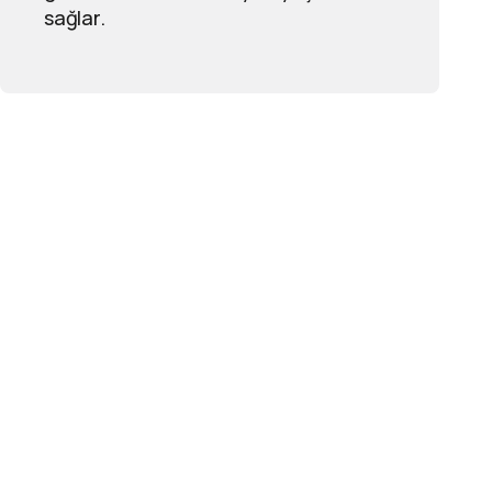
sağlar.